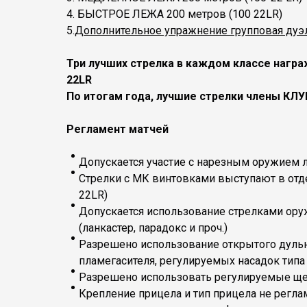
4. БЫСТРОЕ ЛЕЖА 200 метров (100 22LR)
5.
Дополнительное упражнение групповая дуэ
Три лучших стрелка в каждом классе наг
22LR
По итогам года, лучшие стрелки члены КЛ
Регламент матчей
Допускается участие с нарезным оружием 
Стрелки с МК винтовками выступают в отде
22LR)
Допускается использование стрелками ору
(ланкастер, парадокс и проч.)
Разрешено использование открытого дульн
пламегасителя, регулируемых насадок тип
Разрешено использовать регулируемые щек
Крепление прицела и тип прицела не регла