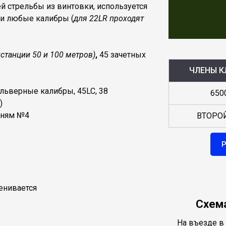
 стрельбы из винтовки, используется
и любые калибры (
для 22LR проходят
истанции 50 и 100 метров)
,
45 зачетных
ЧЛЕНЫ К
ольверные калибры, 45LC, 38
650
)
еням №4
ВТОРО
енивается
Схем
На въезде в 