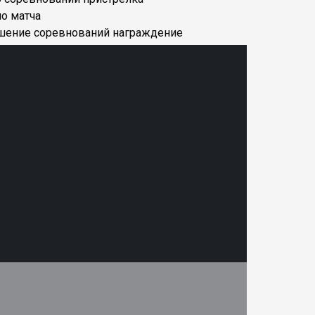
ло матча
шение соревнований награждение