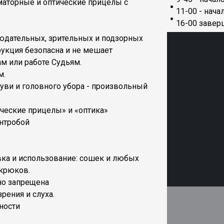
аторные и оптические прицелы с
11-00 - нача
16-00 завер
юдательных, зрительных и подзорных
рукция безопасна и не мешает
 или работе Судьям.
м.
уви и головного убора - произвольный
ические прицелы» и «оптика»
ентробой
вка и использование: сошек и любых
 крюков.
но запрещена
рения и слуха.
ности