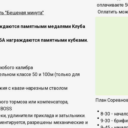
оплачиваете 5
Оплатить мож
ль "Бешеная минута"
раждаются памятными медалями Клуба
УБА награждаются памятными кубками.
любого калибра
льном классе 50 и 100м (только для
жия с квази-нарезным стволом
План Соревнов
ого тормоза или компенсатора,
а BOSS
8-30 - начал
и, удлинители приклада и затыльники.
9-30 - брифи
ментируется, разрешены механические и
9-45 - нача